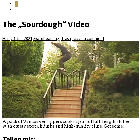
0
The „Sourdough“ Video
Han
23. Juli 2021
Skateboarding
,
Trash
Leave a comment
A pack of Vancouver rippers cooks up a hot full-length stuffed
with crusty spots, hijinks and high-quality clips. Get some.
Teilen mit: