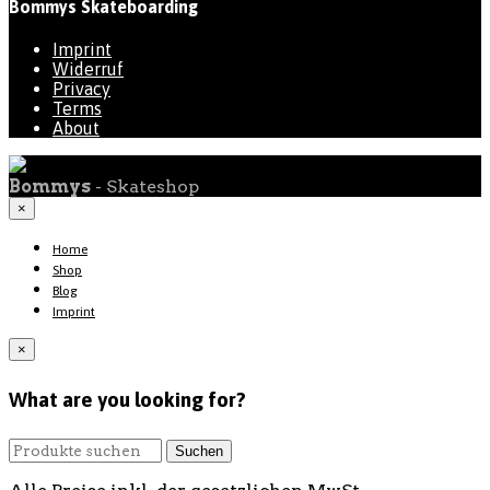
Bommys Skateboarding
Imprint
Widerruf
Privacy
Terms
About
Bommys
- Skateshop
×
Home
Shop
Blog
Imprint
×
What are you looking for?
Suche
Suchen
nach: