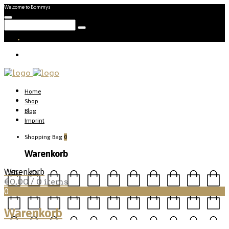
Welcome to Bommys
Home
Shop
Blog
Imprint
Shopping Bag
0
Warenkorb
Warenkorb
€
0,00
/ 0 items
0
Warenkorb