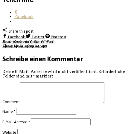
X
Facebook
Share this post
Facebook
Twitter
Pinterest
Jesse Boudreau’s „Bones“ Part
That’s My Shit: Ben Kadow
Schreibe einen Kommentar
Deine E-Mail-Adresse wird nicht veröffentlicht.
Erforderliche
Felder sind mit
*
markiert
Comment
Name
*
E-Mail-Adresse
*
Website